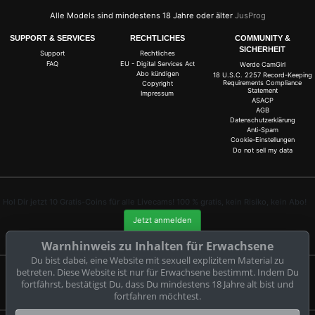
Alle Models sind mindestens 18 Jahre oder älter
JusProg
SUPPORT & SERVICES
RECHTLICHES
COMMUNITY &
SICHERHEIT
Support
Rechtliches
FAQ
EU - Digital Services Act
Werde CamGirl
Abo kündigen
18 U.S.C. 2257 Record-Keeping
Requirements Compliance
Copyright
Statement
Impressum
ASACP
AGB
Datenschutzerklärung
Anti-Spam
Cookie-Einstellungen
Do not sell my data
Hol Dir jetzt 10 Gratis-Coins für alle Livecams! 100 % gratis, kein Risiko, kein Abo!
Jetzt anmelden
Warnhinweis zu Inhalten für Erwachsene
Du bist dabei, eine Website mit sexuell explizitem Material zu
betreten. Diese Website ist nur für Erwachsene bestimmt. Indem Du
Beschwerden und Entfernung von Inhalten
fortfährst, bestätigst Du, dass Du mindestens 18 Jahre alt bist und
fortfahren möchtest.